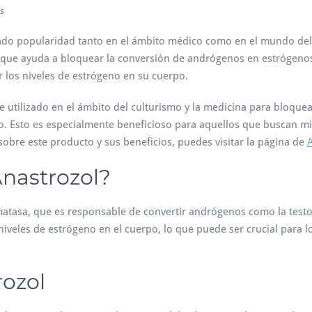
e
s
n
A
do popularidad tanto en el ámbito médico como en el mundo del c
n
ca que ayuda a bloquear la conversión de andrógenos en estrógeno
a
 los niveles de estrógeno en su cuerpo.
s
t
utilizado en el ámbito del culturismo y la medicina para bloquear
r
o
po. Esto es especialmente beneficioso para aquellos que buscan mi
z
obre este producto y sus beneficios, puedes visitar la página de
o
l
nastrozol?
C
o
m
matasa, que es responsable de convertir andrógenos como la testo
e
niveles de estrógeno en el cuerpo, lo que puede ser crucial para l
n
t
a
r
rozol
i
o