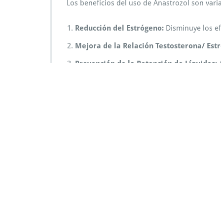
Los beneficios del uso de Anastrozol son vari
Reducción del Estrógeno:
Disminuye los ef
Mejora de la Relación Testosterona/ Est
Prevención de la Retención de Líquidos:
A
Aumenta la Eficiencia de los Esteroides:
L
Posibles Efectos Sec
A pesar de sus beneficios, el uso de Anastroz
Fatiga o debilidad general.
Dolor en las articulaciones o músculos.
Sequedad vaginal en mujeres que lo utiliza
Riesgo de osteoporosis y fracturas a largo 