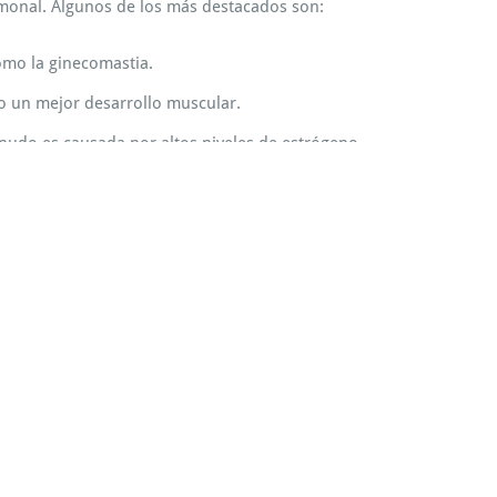
ormonal. Algunos de los más destacados son:
omo la ginecomastia.
o un mejor desarrollo muscular.
nudo es causada por altos niveles de estrógeno.
roides anabólicos utilizados.
 más comunes incluyen: