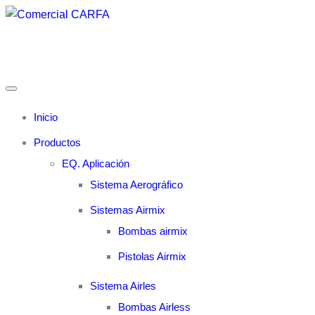
Saltar
al
contenido
Alternar la navegación
Inicio
Productos
EQ. Aplicación
Sistema Aerográfico
Sistemas Airmix
Bombas airmix
Pistolas Airmix
Sistema Airles
Bombas Airless