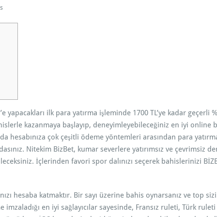
e
s
n
B
i
z
B
e
t
T
u
r
ET’e yapacakları ilk para yatırma işleminde 1700 TL’ye kadar geçer
k
i
hislerle kazanmaya başlayıp, deneyimleyebileceğiniz en iyi online b
y
O da hesabınıza çok çeşitli ödeme yöntemleri arasından para yatırma
e
dasınız. Nitekim BizBet, kumar severlere yatırımsız ve çevrimsiz 
2
leceksiniz. İçlerinden favori spor dalınızı seçerek bahislerinizi Bİ
0
2
6
–
ınızı hesaba katmaktır. Bir sayı üzerine bahis oynarsanız ve top sizi
K
imzaladığı en iyi sağlayıcılar sayesinde, Fransız ruleti, Türk rule
o