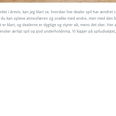
e
r
det i årevis, kan jeg klart se, hvordan live dealer spil har ændret 
G
a
hvor du kan opleve atmosfæren og snakke med andre, men med den b
m
r klart, og dealerne er dygtige og styrer alt, mens det sker. Her a
e
g ønsker ærligt spil og god underholdning. Vi kigger på spiludvalget
s
bud, der er lavet med danske spillere i tankerne.
a
t
J
ooplevelse i Live
o
o
 de genskaber stemningen fra et fysisk casino. Hos Joo Casino når 
C
a
 en virkelig dealer, som udleverer kort eller bringer rouletten i ga
s
r studiebelysningen bagved. Det føles langt mere autentisk end at
i
ller internationale borde. Den virkelige følelse bliver endnu stæ
n
kt aspekt, som mange savner ved almindelige online spil, er lige he
o
f
 Joo Casino unik.
o
r
r og Medspillere
D
e