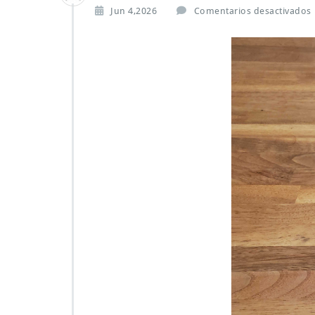
Jun 4,2026
Comentarios desactivados