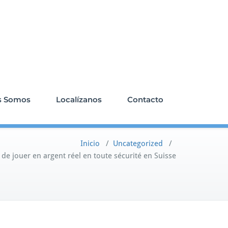
s Somos
Localízanos
Contacto
Inicio
/
Uncategorized
/
de jouer en argent réel en toute sécurité en Suisse