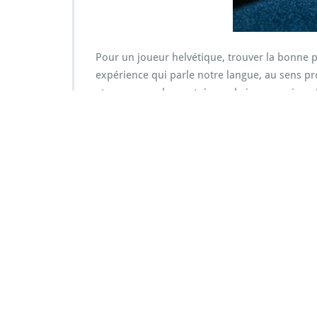
Pour un joueur helvétique, trouver la bonne p
expérience qui parle notre langue, au sens p
et son approche centrée sur le joueur suisse. 
des moyens de paiement locaux de confiance, co
Cela démontre une volonté réelle de s’adresser 
répond présent. Examinons les points qui font
Un agrément sérieux
En premier lieu, je regarde le contexte légal.
jeux et la défense des joueurs, et astreint l’o
pour le marché suisse. Le site emploie un chi
des entités tierces. Le casino met en œuvre au
donne un accès privilégié à des organisations 
concentrer sur le jeu, sans stress excessif sur