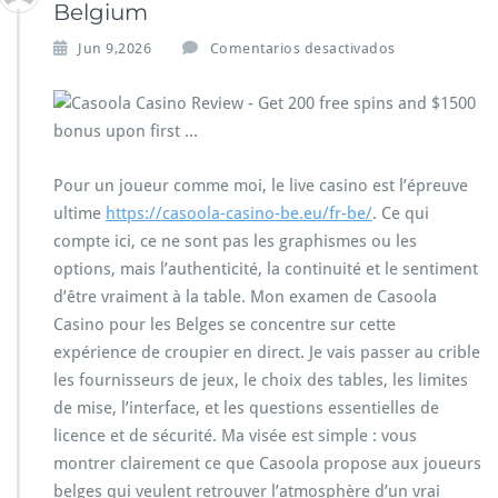
Belgium
e
Jun 9,2026
Comentarios desactivados
n
C
a
s
o
o
Pour un joueur comme moi, le live casino est l’épreuve
l
ultime
https://casoola-casino-be.eu/fr-be/
. Ce qui
a
compte ici, ce ne sont pas les graphismes ou les
C
options, mais l’authenticité, la continuité et le sentiment
a
s
d’être vraiment à la table. Mon examen de Casoola
i
Casino pour les Belges se concentre sur cette
n
expérience de croupier en direct. Je vais passer au crible
o
les fournisseurs de jeux, le choix des tables, les limites
–
L
de mise, l’interface, et les questions essentielles de
i
licence et de sécurité. Ma visée est simple : vous
v
montrer clairement ce que Casoola propose aux joueurs
e
belges qui veulent retrouver l’atmosphère d’un vrai
D