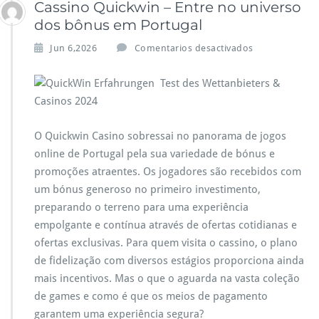
Cassino Quickwin – Entre no universo
dos bônus em Portugal
e
Jun 6,2026
Comentarios desactivados
n
C
a
s
s
i
O Quickwin Casino sobressai no panorama de jogos
n
online de Portugal pela sua variedade de bónus e
o
promoções atraentes. Os jogadores são recebidos com
Q
um bónus generoso no primeiro investimento,
u
i
preparando o terreno para uma experiência
c
empolgante e contínua através de ofertas cotidianas e
k
ofertas exclusivas. Para quem visita o cassino, o plano
w
de fidelização com diversos estágios proporciona ainda
i
n
mais incentivos. Mas o que o aguarda na vasta coleção
–
de games e como é que os meios de pagamento
E
garantem uma experiência segura?
n