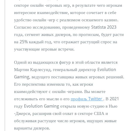
с
секторе онлайн -игровых игр, в результате чего игрокам
т
интересное взаимодействие, которое сочетает в себе
а
удобство онлайн -игр с реализмом осязаемого казино.
н
и
Согласно исследованию, проведенному Statista 2023
е
года, сегмент живых дилеров, по прогнозам, будет расти
ж
на 25% каждый год, что отражает растущий спрос на
и
участвующие игровые встречи.
в
ы
х
Одной из выдающихся фигур в этой области является
д
Мартин Карлесунд, генеральный директор Evolution
и
Gaming, ведущего поставщика живых игровых решений.
л
Его перспектива изменила то, как игроки
е
р
взаимодействуют с онлайн -играми. Вы можете
с
отслеживать его мысли о его
​​профиль Twitter
. В 2021
к
году Evolution Gaming открыла новую студию в Нью
и
-Джерси, расширив свой охват в секторе США и
х
и
обслуживая растущее число игроков, ищущих живые
г
варианты дилеров.