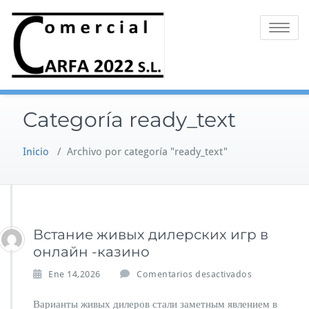
Saltar
al
Alternar 
contenido
Categoría ready_text
Inicio
/
Archivo por categoría "ready_text"
Встание живых дилерских игр в
онлайн -казино
e
Ene 14,2026
Comentarios desactivados
n
В
Варианты живых дилеров стали заметным явлением в