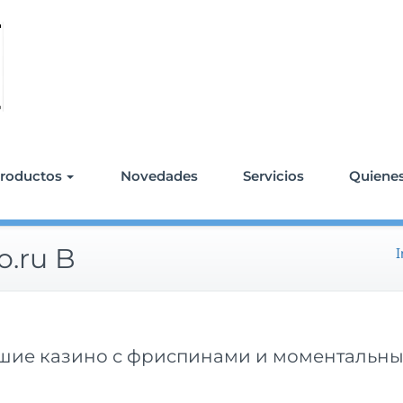
roductos
Novedades
Servicios
Quiene
o.ru B
I
шие казино с фриспинами и моментальн