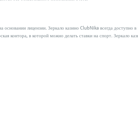
ч
ш
и
е
а основании лицензии. Зеркало казино ClubNika всегда доступно 
к
кая контора, в которой можно делать ставки на спорт. Зеркало ка
а
з
тью лицензировано, а его деятельность регулируется правительств
и
н
хочет получить дополнительные средства без сложных требований п
о
с
нусы в казино без вейджера и отыгрыша позволяют получить реаль
ф
р
м клиентам, за активность и в виде релоада постоянным посетител
и
с
00% на депозит пополнить баланс на 500 рублей, то игрок вдобаво
п
чёт сразу после выполнения условий.
и
н
 дают игрокам возможность бесплатно играть в слоты, увеличива
а
м
гровых автоматов, так как позволяют исследовать новые игры и вы
и
ограмма промоакций.
и