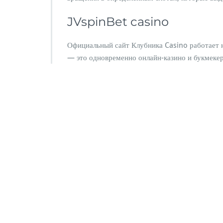
JVspinBet casino
Официальный сайт Клубника Casino работает н
— это одновременно онлайн-казино и букмекерс
доступно в нашем TG канале. Заведение полнос
Такой формат особенно интересен тем, кто 
В отличие от деморежима, бездепозитные бо
Они выдаются в приветственном пакете новы
Например, если в онлайн-казино с бонусом 1
В этом случае бездеп казино поступает на с
Промокоды на бесплатные вращения (фриспины)
Такие промокоды популярны среди любителей и
критериев выбора онлайн-казино считается пр