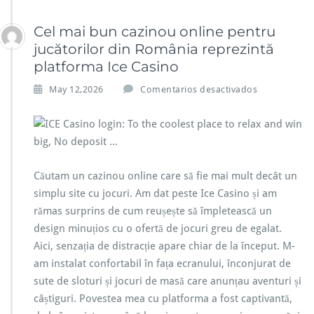
Cel mai bun cazinou online pentru
jucătorilor din România reprezintă
platforma Ice Casino
e
May 12,2026
Comentarios desactivados
n
C
e
l
m
a
Căutam un cazinou online care să fie mai mult decât un
i
simplu site cu jocuri. Am dat peste Ice Casino și am
b
rămas surprins de cum reușește să împletească un
u
design minuțios cu o ofertă de jocuri greu de egalat.
n
c
Aici, senzația de distracție apare chiar de la început. M-
a
am instalat confortabil în fața ecranului, înconjurat de
z
sute de sloturi și jocuri de masă care anunțau aventuri și
i
câștiguri. Povestea mea cu platforma a fost captivantă,
n
o