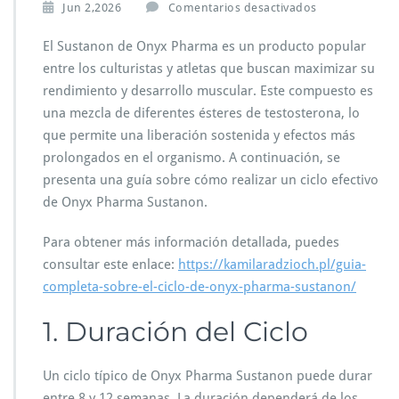
e
Jun 2,2026
Comentarios desactivados
n
C
El Sustanon de Onyx Pharma es un producto popular
i
entre los culturistas y atletas que buscan maximizar su
c
rendimiento y desarrollo muscular. Este compuesto es
l
una mezcla de diferentes ésteres de testosterona, lo
o
d
que permite una liberación sostenida y efectos más
e
prolongados en el organismo. A continuación, se
O
presenta una guía sobre cómo realizar un ciclo efectivo
n
de Onyx Pharma Sustanon.
y
x
P
Para obtener más información detallada, puedes
h
consultar este enlace:
https://kamilaradzioch.pl/guia-
a
completa-sobre-el-ciclo-de-onyx-pharma-sustanon/
r
m
1. Duración del Ciclo
a
S
u
Un ciclo típico de Onyx Pharma Sustanon puede durar
s
entre 8 y 12 semanas. La duración dependerá de los
t