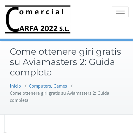
Saltar
al
Alternar 
contenido
Come ottenere giri gratis
su Aviamasters 2: Guida
completa
Inicio
/
Computers, Games
/
Come ottenere giri gratis su Aviamasters 2: Guida
completa