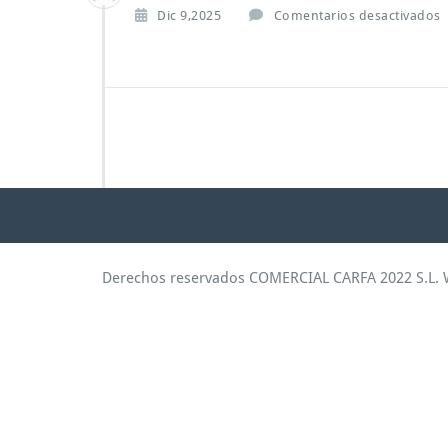
Dic 9,2025
Comentarios desactivados
Derechos reservados COMERCIAL CARFA 2022 S.L