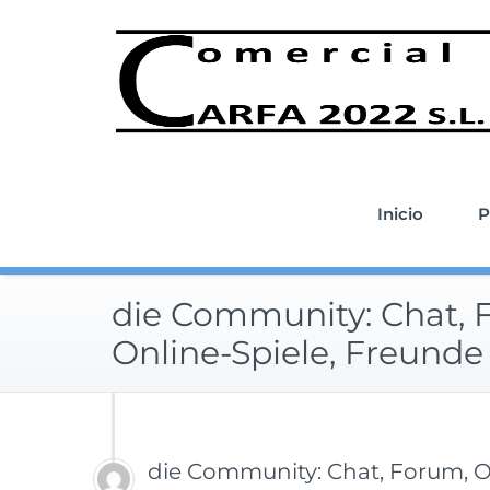
Saltar
al
contenido
Inicio
P
die Community: Chat, 
Online-Spiele, Freunde
die Community: Chat, Forum, O