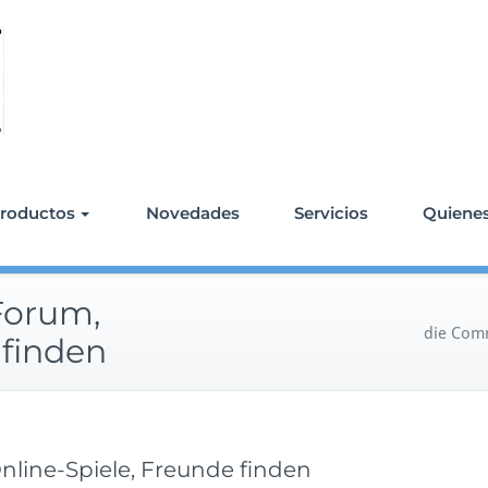
roductos
Novedades
Servicios
Quiene
Forum,
die Comm
 finden
nline-Spiele, Freunde finden