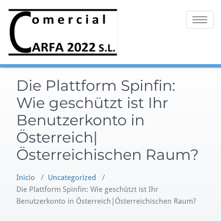
Saltar
al
Alternar 
contenido
Die Plattform Spinfin:
Wie geschützt ist Ihr
Benutzerkonto in
Österreich|
Österreichischen Raum?
Inicio
/
Uncategorized
/
Die Plattform Spinfin: Wie geschützt ist Ihr
Benutzerkonto in Österreich|Österreichischen Raum?