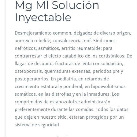
Mg Ml Solución
t
a
Inyectable
n
o
z
o
Desmejoramiento common, delgadez de diverso origen,
l
anorexia rebelde, convalecencia, enf. Síndromes
o
nefróticos, asmáticos, artritis reumatoide; para
l
contrarrestar el efecto catabólico de los cortisónicos. De
e
s
llagas de decúbito, fracturas de lenta consolidación,
p
osteoporosis, quemaduras extensas, períodos pre y
a
postoperatorios. En pediatría, en retardos de
ñ
crecimiento estatural y ponderal, en hipoevolutismos
a
1
somáticos, en las distrofias y en la inmadurez. Los
9
comprimidos de estanozolol se administrarán
preferentemente durante las comidas. Todos los datos
que deje en nuestro sitio, estarán protegidos por un
sistema de seguridad.