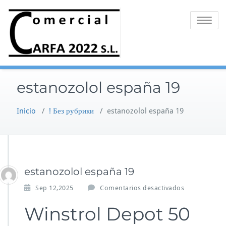
Saltar
al
Alternar 
contenido
estanozolol españa 19
Inicio
/
! Без рубрики
/
estanozolol españa 19
estanozolol españa 19
e
Sep 12,2025
Comentarios desactivados
n
Winstrol Depot 50
e
s