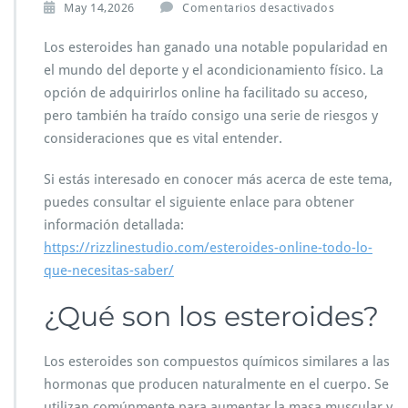
e
May 14,2026
Comentarios desactivados
n
E
Los esteroides han ganado una notable popularidad en
s
el mundo del deporte y el acondicionamiento físico. La
t
opción de adquirirlos online ha facilitado su acceso,
e
pero también ha traído consigo una serie de riesgos y
r
o
consideraciones que es vital entender.
i
d
Si estás interesado en conocer más acerca de este tema,
e
puedes consultar el siguiente enlace para obtener
s
información detallada:
O
n
https://rizzlinestudio.com/esteroides-online-todo-lo-
l
que-necesitas-saber/
i
n
¿Qué son los esteroides?
e:
T
o
Los esteroides son compuestos químicos similares a las
d
hormonas que producen naturalmente en el cuerpo. Se
o
utilizan comúnmente para aumentar la masa muscular y
l