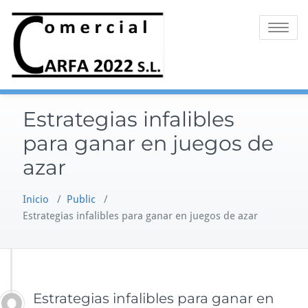
Saltar
al
Alternar 
contenido
Estrategias infalibles
para ganar en juegos de
azar
Inicio
/
Public
/
Estrategias infalibles para ganar en juegos de azar
Estrategias infalibles para ganar en