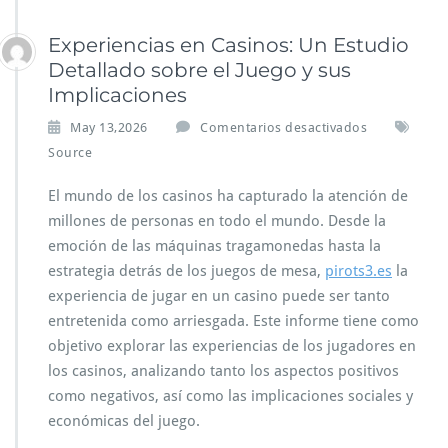
Experiencias en Casinos: Un Estudio
Detallado sobre el Juego y sus
Implicaciones
e
May 13,2026
Comentarios desactivados
n
Source
E
x
El mundo de los casinos ha capturado la atención de
p
millones de personas en todo el mundo. Desde la
e
emoción de las máquinas tragamonedas hasta la
r
i
estrategia detrás de los juegos de mesa,
pirots3.es
la
e
experiencia de jugar en un casino puede ser tanto
n
entretenida como arriesgada. Este informe tiene como
c
objetivo explorar las experiencias de los jugadores en
i
a
los casinos, analizando tanto los aspectos positivos
s
como negativos, así como las implicaciones sociales y
e
económicas del juego.
n
C