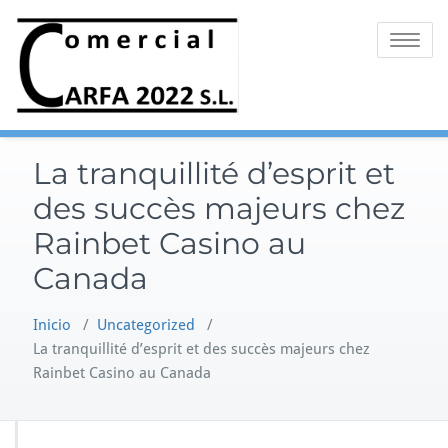
Saltar
al
Alternar 
contenido
La tranquillité d’esprit et
des succès majeurs chez
Rainbet Casino au
Canada
Inicio
/
Uncategorized
/
La tranquillité d’esprit et des succès majeurs chez
Rainbet Casino au Canada