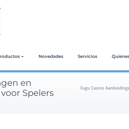
roductos
Novedades
Servicios
Quiene
ngen en
Fugu Casino Aanbiedinge
voor Spelers