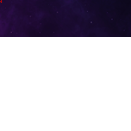
n
g
e
n
e
n
S
p
e
c
i
a
l
e
a
a
n
b
i
e
d
i
n