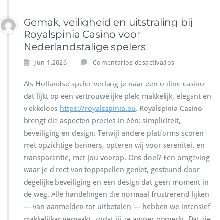
Gemak, veiligheid en uitstraling bij
Royalspinia Casino voor
Nederlandstalige spelers
e
Jun 1,2026
Comentarios desactivados
n
G
Als Hollandse speler verlang je naar een online casino
e
dat lijkt op een vertrouwelijke plek: makkelijk, elegant en
m
vlekkeloos
https://royalsspinia.eu
. Royalspinia Casino
a
brengt die aspecten precies in één: simpliciteit,
k,
v
beveiliging en design. Terwijl andere platforms scoren
e
met opzichtige banners, opteren wij voor sereniteit en
i
transparantie, met jou voorop. Ons doel? Een omgeving
l
waar je direct van toppspellen geniet, gesteund door
i
g
degelijke beveiliging en een design dat geen moment in
h
de weg. Alle handelingen die normaal frustrerend lijken
e
— van aanmelden tot uitbetalen — hebben we intensief
i
makkelijker gemaakt, zodat jij ze amper opmerkt. Dat zie
d