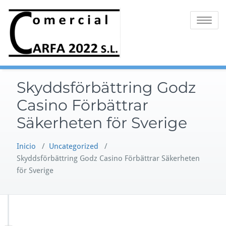
Saltar
al
Alternar 
contenido
Skyddsförbättring Godz
Casino Förbättrar
Säkerheten för Sverige
Inicio
/
Uncategorized
/
Skyddsförbättring Godz Casino Förbättrar Säkerheten
för Sverige