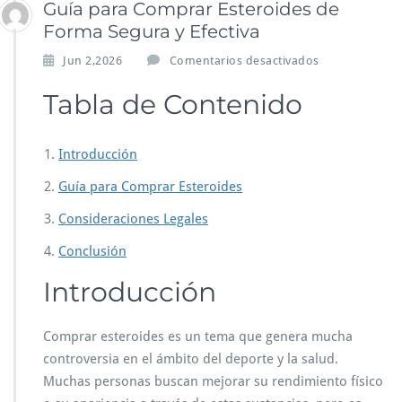
Guía para Comprar Esteroides de
Forma Segura y Efectiva
e
Jun 2,2026
Comentarios desactivados
n
G
Tabla de Contenido
u
í
a
Introducción
p
a
Guía para Comprar Esteroides
r
Consideraciones Legales
a
C
Conclusión
o
m
Introducción
p
r
a
Comprar esteroides es un tema que genera mucha
r
controversia en el ámbito del deporte y la salud.
E
Muchas personas buscan mejorar su rendimiento físico
s
t