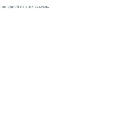
 по одной из этих ссылок.
х игроков.
атора.
оплаты, доступных в желаемом казино, необходимо
жность выбирать между несколькими способами