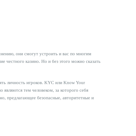
мнению, они смогут устроить и вас по многим
е честного казино. Но и без этого можно сказать
рять личность игроков. KYC или Know Your
о являются тем человеком, за которого себя
ино, предлагающее безопасные, авторитетные и