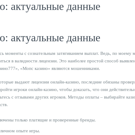
о: актуальные данные
e
n
Т
о: актуальные данные
О
ись моменты с сознательным затягиванием выплат. Ведь, по моему 
П
ться в валидности лицензии. Это наиболее простой способ выявлени
Азино777», «Мопс казино» являются мошенниками.
5
о
которые выдают лицензии онлайн-казино, последние обязаны прове
пройти игроки онлайн-казино, чтобы доказать, что они действительн
н
ьтесь с отзывами других игроков. Методы оплаты – выбирайте каз
ств.
л
а
ключены только платящие и проверенные бренды.
й
 личном опыте игры.