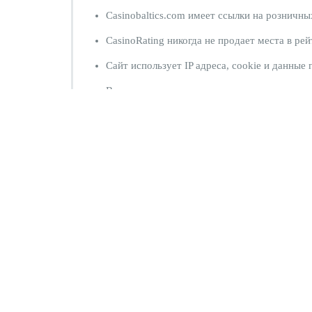
Casinobaltics.com имеет ссылки на розничн
CasinoRating никогда не продает места в ре
Сайт использует IP адреса, сookie и данные 
Ведь именно в таких ситуациях и видно наск
Которых вы редко встретите в менее рисков
Если вы хотите играть в онлайн казино, вам
Дело в том, что количество пользователей в
Приложения разработаны почти для всех по
Olybet Casino сочетает в себе живое казино
В таком случае у Вас будет доступ к играм, к
учитывать, сколько методов доступно. О хорош
оплаты, а не только одним.