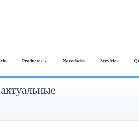
icio
Productos
Novedades
Servicios
Qu
 актуальные