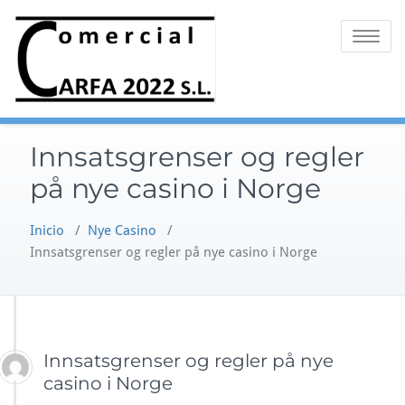
Saltar
al
Alternar 
contenido
Innsatsgrenser og regler
på nye casino i Norge
Inicio
/
Nye Casino
/
Innsatsgrenser og regler på nye casino i Norge
Innsatsgrenser og regler på nye
casino i Norge