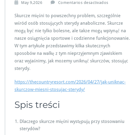
e
May 9,2026
Comentarios desactivados
n
J
Skurcze mięśni to powszechny problem, szczególnie
a
wśród osób stosujących sterydy anaboliczne. Skurcze
k
mogą być nie tylko bolesne, ale także mogą wpłynąć na
u
nasze osiągnięcia sportowe i codzienne funkcjonowanie.
n
i
W tym artykule przedstawimy kilka skutecznych
k
sposobów na walkę z tym nieprzyjemnym zjawiskiem
n
oraz wyjaśnimy, jak możemy uniknąć skurczów, stosując
ą
sterydy.
ć
s
k
https://thecountryresort.com/2026/04/27/jak-uniknac-
u
skurczow-miesni-stosujac-sterydy/
r
c
Spis treści
z
ó
w
Dlaczego skurcze mięśni występują przy stosowaniu
m
sterydów?
i
ę