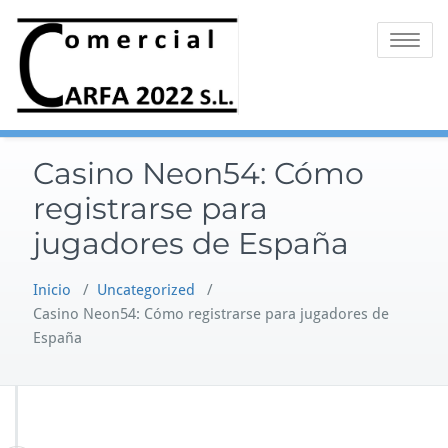
Saltar
al
Alternar 
contenido
Casino Neon54: Cómo
registrarse para
jugadores de España
Inicio
/
Uncategorized
/
Casino Neon54: Cómo registrarse para jugadores de
España