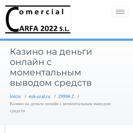
Saltar
al
Alternar 
contenido
Казино на деньги
онлайн с
моментальным
выводом средств
Inicio
/
esk-ural.ru
/
2999A Z
/
Казино на деньги онлайн с моментальным выводом
средств