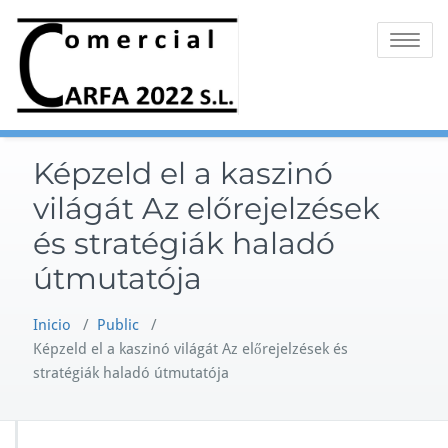
Saltar
al
Alternar 
contenido
Képzeld el a kaszinó
világát Az előrejelzések
és stratégiák haladó
útmutatója
Inicio
/
Public
/
Képzeld el a kaszinó világát Az előrejelzések és
stratégiák haladó útmutatója