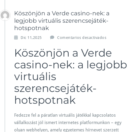
Köszönjön a Verde casino-nek: a
legjobb virtuális szerencsejáték-
hotspotnak
e
Dic 11,2025
Comentarios desactivados
n
Köszönjön a Verde
K
ö
casino-nek: a legjobb
s
z
virtuális
ö
n
szerencsejáték-
j
ö
hotspotnak
n
a
V
e
Fedezze fel a páratlan virtuális játékkal kapcsolatos
r
vállalkozást jól ismert internetes platformunkon – egy
d
olyan webhelyen, amely egyetemes hírnevet szerzett
e