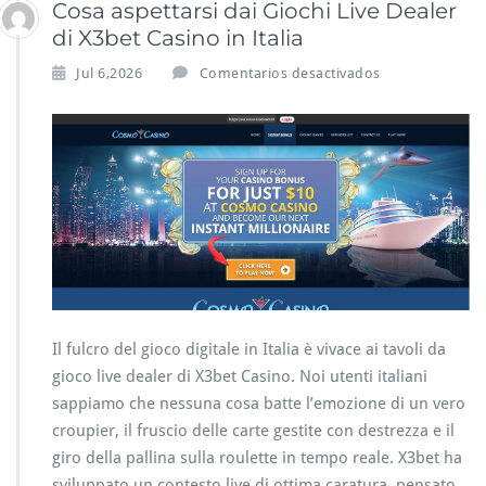
Cosa aspettarsi dai Giochi Live Dealer
di X3bet Casino in Italia
e
Jul 6,2026
Comentarios desactivados
n
C
o
s
a
a
s
p
e
t
t
a
Il fulcro del gioco digitale in Italia è vivace ai tavoli da
r
s
gioco live dealer di X3bet Casino. Noi utenti italiani
i
sappiamo che nessuna cosa batte l’emozione di un vero
d
croupier, il fruscio delle carte gestite con destrezza e il
a
giro della pallina sulla roulette in tempo reale. X3bet ha
i
G
sviluppato un contesto live di ottima caratura, pensato