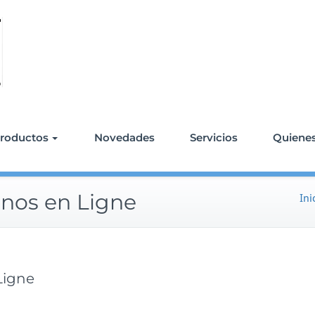
roductos
Novedades
Servicios
Quiene
inos en Ligne
Ini
Ligne
e
n