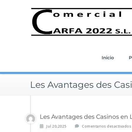
Saltar
al
contenido
Inicio
P
Les Avantages des Cas
Les Avantages des Casinos en 
Jul 20,2025
Comentarios desactivados