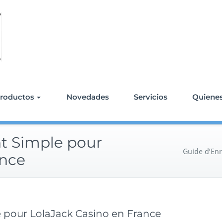
roductos
Novedades
Servicios
Quiene
t Simple pour
Guide d’Enr
ance
 pour LolaJack Casino en France