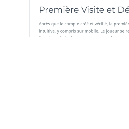
Première Visite et D
Après que le compte créé et vérifié, la premi
intuitive, y compris sur mobile. Le joueur se
fonctionnalités de l’espace personnel avant d
Configuration du Profil et
L’espace personnel permet d’ajuster de nombr
hebdomadaires ou du mois, un outil précieux 
déterminer la fréquence et le type de notificat
Navigation dans le Lobby 
Le répertoire de LolaJack Casino impressionne 
organisés par catégories distinctes. Une barr
sorties sont soulignés sur la page d’accueil d