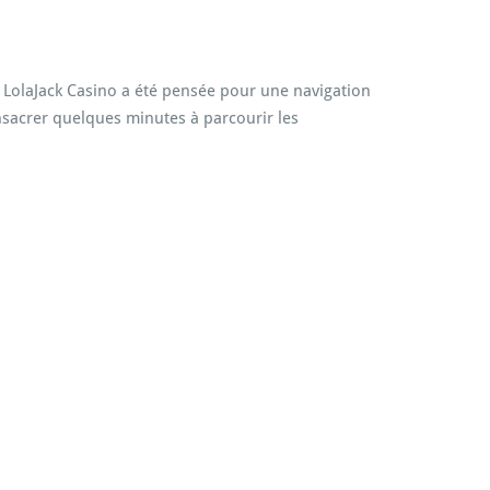
e LolaJack Casino a été pensée pour une navigation
nsacrer quelques minutes à parcourir les
finir des limites de dépôt journalières,
on sont également modifiables, autorisant de
nfigurent en quelques clics.
s jeux de table et le casino en direct sont
tantanément. Les jeux populaires et les nouvelles
rs indéterminés.