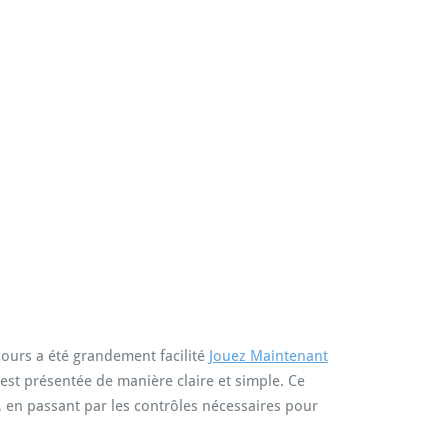
rcours a été grandement facilité
Jouez Maintenant
est présentée de manière claire et simple. Ce
, en passant par les contrôles nécessaires pour