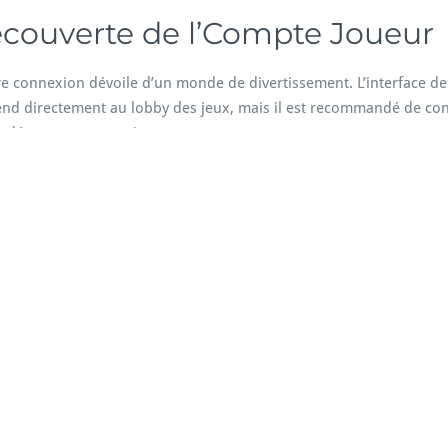
i
écouverte de l’Compte Joueur
m
p
l
ère connexion dévoile d’un monde de divertissement. L’interface d
e
p
 rend directement au lobby des jeux, mais il est recommandé de co
o
e démarrer une partie.
u
r
 des Préférences
L
o
l
eux paramètres pour une expérience sur mesure. Le joueur peut dé
a
pour la gestion du budget loisir. Les préférences de communicati
J
ions délivrées. L’visualisation des cotes et le fuseau horaire se co
a
c
des Jeux
k
C
a
par sa variété et son organisation limpide. Les machines à sous, le
s
e de recherche puissante permet de repérer un titre spécifique ins
i
u lobby, offrant une source d’inspiration constante pour les joueu
n
o