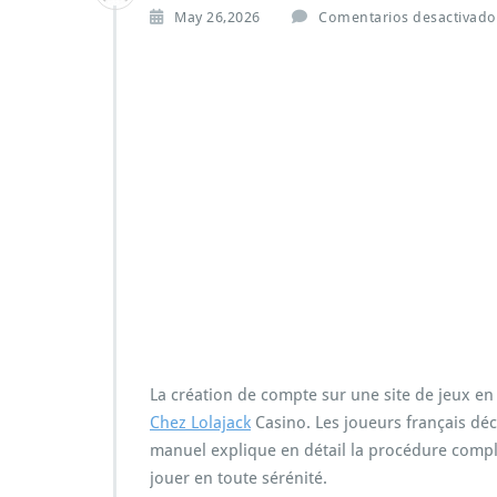
May 26,2026
Comentarios desactivado
La création de compte sur une site de jeux en 
Chez Lolajack
Casino. Les joueurs français déc
manuel explique en détail la procédure complè
jouer en toute sérénité.