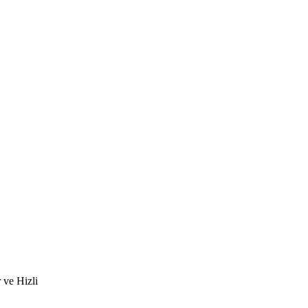
 ve Hizli