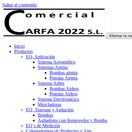
Saltar al contenido
Alternar la n
Inicio
Productos
EQ. Aplicación
Sistema Aerográfico
Sistemas Airmix
Bombas airmix
Pistolas Airmix
Sistema Airles
Bombas Airless
Pistolas Airless
Sistema Electrostácico
Mezcladoras
EQ. Trasvase y Agitación
Bombas
Agitadores con Removedor y Bomba
EQ´s de Medición
Calentadorrees de Productos y Aire