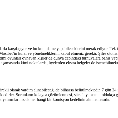
arla karşılaşıyor ve bu konuda ne yapabileceklerini merak ediyor. Tek t
Mostbet’in kural ve yönetmeliklerini kabul etmeniz gerekir. Şifre otomati
n, kimi oyunları oynayan kişiler de dünya çapındaki turnuvalara bahis ya
masında kimi noktalarda, üyelerden ekstra belgeler de istenebilmektedi
ürekli olarak yardım alınabileceği de bilhassa belirtilmektedir. 7 gün 24
tedirler. Sorunların kolayca çözümlenmesi, site alt yapısının oldukça gü
a yatırımlarınız da her hangi bir komisyon bedelinin alınmamasıdır.