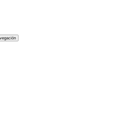
avegación