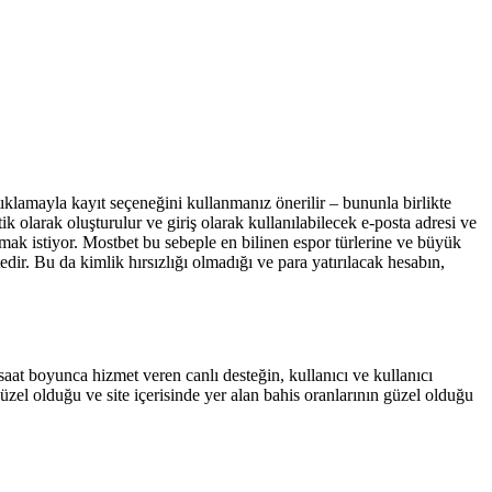
ıklamayla kayıt seçeneğini kullanmanız önerilir – bununla birlikte
k olarak oluşturulur ve giriş olarak kullanılabilecek e-posta adresi ve
pmak istiyor. Mostbet bu sebeple en bilinen espor türlerine ve büyük
r. Bu da kimlik hırsızlığı olmadığı ve para yatırılacak hesabın,
 saat boyunca hizmet veren canlı desteğin, kullanıcı ve kullanıcı
zel olduğu ve site içerisinde yer alan bahis oranlarının güzel olduğu