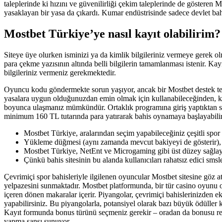
taleplerinde ki hızını ve güvenilirliği çekim taleplerinde de gösteren 
yasaklayan bir yasa da çıkardı. Kumar endüstrisinde sadece devlet bah
Mostbet Türkiye’ye nasıl kayıt olabilirim?
Siteye üye olurken isminizi ya da kimlik bilgileriniz vermeye gerek o
para çekme yazısının altında belli bilgilerin tamamlanması istenir. Kay
bilgileriniz vermeniz gerekmektedir.
Oyuncu kodu göndermekte sorun yaşıyor, ancak bir Mostbet destek tem
yasalara uygun olduğunuzdan emin olmak için kullanabileceğinden, kay
boyunca ulaşmanız mümkündür. Ortaklık programına giriş yaptıktan sonr
minimum 160 TL tutarında para yatırarak bahis oynamaya başlayabilir
Mostbet Türkiye, aralarından seçim yapabileceğiniz çeşitli spor d
Yükleme düğmesi (aynı zamanda mevcut bakiyeyi de gösterir), ç
Mostbet Türkiye, NetEnt ve Microgaming gibi üst düzey sağlayıc
Çünkü bahis sitesinin bu alanda kullanıcıları rahatsız edici sm
Çevrimiçi spor bahisleriyle ilgilenen oyuncular Mostbet sitesine göz a
yelpazesini sunmaktadır. Mostbet platformunda, bir tür casino oyunu o
içeren dönen makaralar içerir. Piyangolar, çevrimiçi bahislerinizden 
yapabilirsiniz. Bu piyangolarla, potansiyel olarak bazı büyük ödüller 
Kayıt formunda bonus türünü seçmeniz gerekir – oradan da bonusu redd
yapma şansı sunuyor.