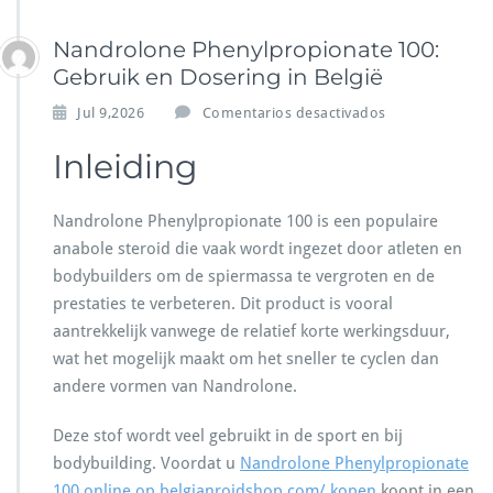
Nandrolone Phenylpropionate 100:
Gebruik en Dosering in België
e
Jul 9,2026
Comentarios desactivados
n
N
Inleiding
a
n
Nandrolone Phenylpropionate 100 is een populaire
d
r
anabole steroid die vaak wordt ingezet door atleten en
o
bodybuilders om de spiermassa te vergroten en de
l
prestaties te verbeteren. Dit product is vooral
o
aantrekkelijk vanwege de relatief korte werkingsduur,
n
e
wat het mogelijk maakt om het sneller te cyclen dan
P
andere vormen van Nandrolone.
h
e
Deze stof wordt veel gebruikt in de sport en bij
n
bodybuilding. Voordat u
Nandrolone Phenylpropionate
y
l
100 online op belgianroidshop.com/ kopen
koopt in een