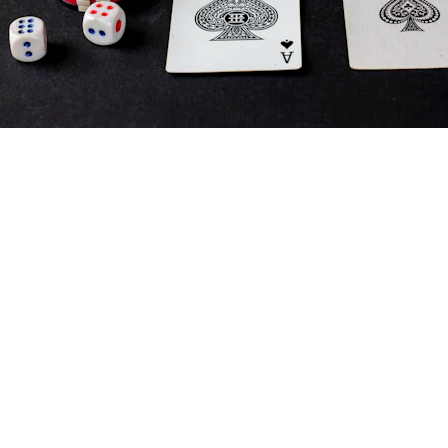
e
j
š
i
e
s
t
r
a
t
é
g
ných stolových hier ako sú blackjack a ruleta, po moderné výherné
i
 ktoré môžu pomôcť maximalizovať zisky a minimalizovať straty. Dôl
e
oskytnúť lepší zážitok z hrania.
p
r
e
ieť pravidlám hry a psychológii hazardu. S rozvojom online kasín s
ú
hráčov.
s
p
e
c
h
dodržiavať niekoľko krokov. Tu je jednoduchý návod: