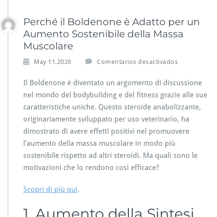
Perché il Boldenone è Adatto per un
Aumento Sostenibile della Massa
Muscolare
e
May 11,2026
Comentarios desactivados
n
P
Il Boldenone è diventato un argomento di discussione
e
nel mondo del bodybuilding e del fitness grazie alle sue
r
caratteristiche uniche. Questo steroide anabolizzante,
c
originariamente sviluppato per uso veterinario, ha
h
é
dimostrato di avere effetti positivi nel promuovere
i
l’aumento della massa muscolare in modo più
l
sostenibile rispetto ad altri steroidi. Ma quali sono le
B
motivazioni che lo rendono così efficace?
o
l
d
Scopri di più qui
.
e
n
1. Aumento della Sintesi
o