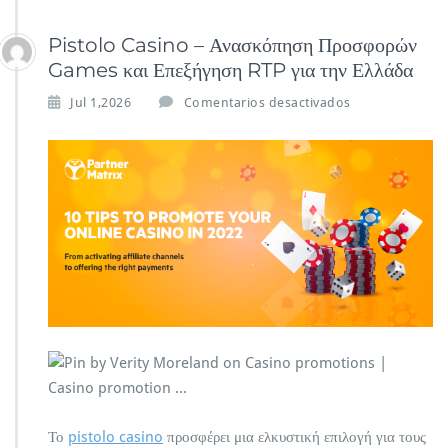
Pistolo Casino – Ανασκόπηση Προσφορών
Games και Επεξήγηση RTP για την Ελλάδα
e
Jul 1,2026
Comentarios desactivados
n
P
i
s
t
o
l
o
C
a
s
i
n
o
–
Α
Το
pistolo casino
προσφέρει μια ελκυστική επιλογή για τους
ν