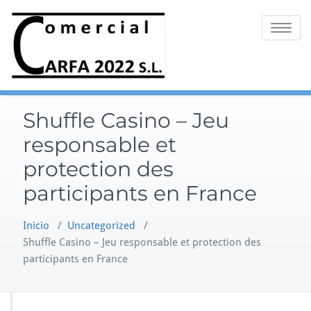
Saltar
al
Alternar 
contenido
Shuffle Casino – Jeu
responsable et
protection des
participants en France
Inicio
/
Uncategorized
/
Shuffle Casino – Jeu responsable et protection des
participants en France