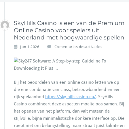
SkyHills Casino is een van de Premium
Online Casino voor spelers uit
Nederland met hoogwaardige spellen
e
Jun 1,2026
Comentarios desactivados
n
S
k
y
H
i
Bij het beoordelen van een online casino letten we op
l
die ene combinatie van class, betrouwbaarheid en een
l
rijk spelaanbod
https://sky-hillscasino.eu/
. SkyHills
s
Casino combineert deze aspecten moeiteloos samen. Bij
C
a
het openen van het platform, dan valt meteen de
s
stijlvolle, bijna minimalistische donkere interface op. Die
i
roept niet om belangstelling, maar straalt juist kalmte en
n