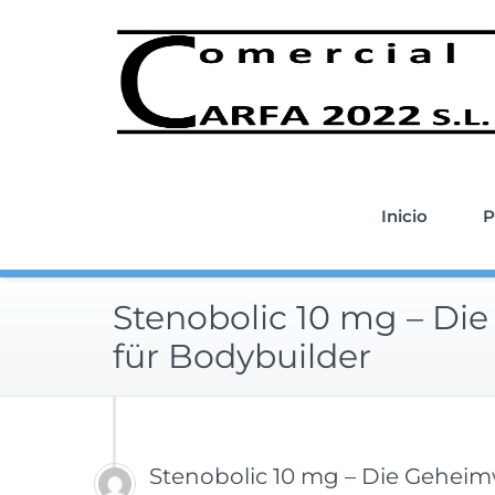
Saltar
al
contenido
Inicio
P
Stenobolic 10 mg – Di
für Bodybuilder
Stenobolic 10 mg – Die Geheim