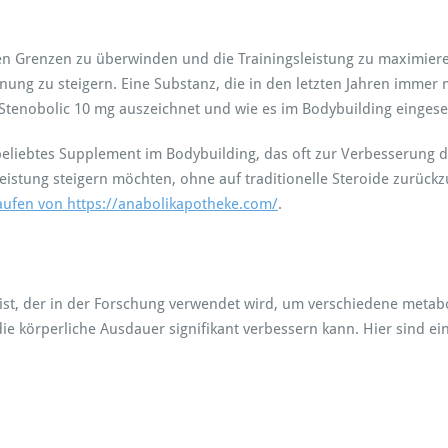
e
n
S
en Grenzen zu überwinden und die Trainingsleistung zu maximieren
t
nung zu steigern. Eine Substanz, die in den letzten Jahren immer 
e
s Stenobolic 10 mg auszeichnet und wie es im Bodybuilding eingese
n
o
n beliebtes Supplement im Bodybuilding, das oft zur Verbesserung 
b
o
 Leistung steigern möchten, ohne auf traditionelle Steroide zurück
l
aufen von https://anabolikapotheke.com/
.
i
c
1
0
m
ist, der in der Forschung verwendet wird, um verschiedene metabo
g
e körperliche Ausdauer signifikant verbessern kann. Hier sind ein
–
D
i
e
G
e