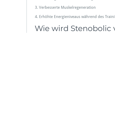
Verbesserte Muskelregeneration
Erhöhte Energieniveaus während des Train
Wie wird Stenobolic
Die Einnahme von Stenobolic erfolgt in der Re
über den Tag verteilt, um eine gleichmäßige 
maximieren.
Potenzielle Nebenw
Wie bei jedem Supplement gibt es auch bei 
Schlafstörungen
Übelkeit
Kopfschmerzen