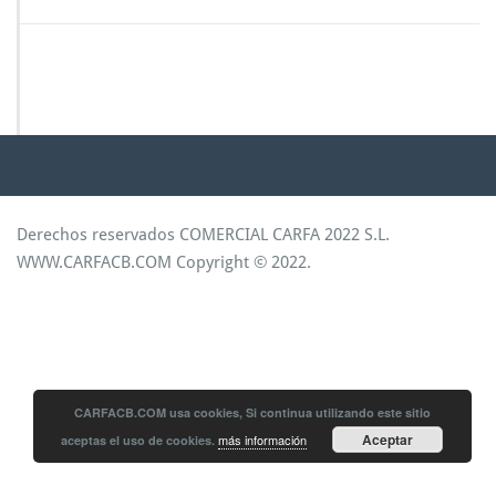
s
t
Derechos reservados COMERCIAL CARFA 2022 S.L.
WWW.CARFACB.COM Copyright © 2022
.
CARFACB.COM usa cookies, Si continua utilizando este sitio
Aceptar
más información
aceptas el uso de cookies.