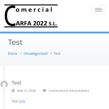
Saltar
al
Alternar 
contenido
Test
Inicio
/
Uncategorized
/
Test
Test
e
May 31,2026
Comentarios desactivados
n
T
Test
link
e