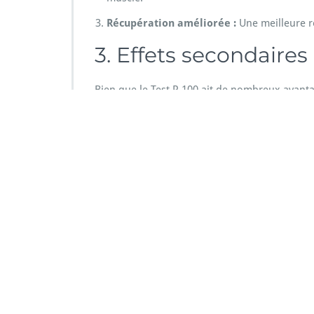
Récupération améliorée :
Une meilleure ré
3. Effets secondaires
Bien que le Test P 100 ait de nombreux avantag
Acné
Problèmes de sommeil
Effets sur le moral, comme l’irritabilité
Rétention d’eau
4. Conclusion
Avant de commencer toute forme de supplément
offrir de nombreux bénéfices, mais il est égal
utilisateurs peuvent maximiser les avantages 