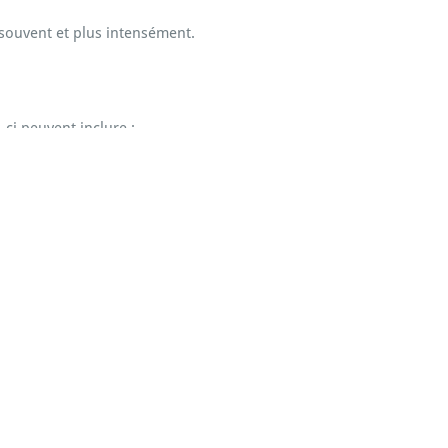
 souvent et plus intensément.
ci peuvent inclure :
er un professionnel de santé. Le Test P 100 peut
ation. En respectant les recommandations, les