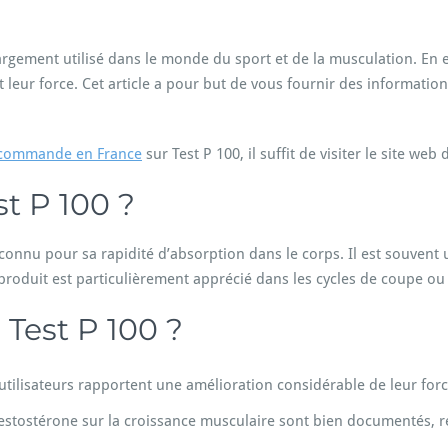
e
n
T
rgement utilisé dans le monde du sport et de la musculation. En eff
e
leur force. Cet article a pour but de vous fournir des informations
s
t
P
 commande en France
1
sur Test P 100, il suffit de visiter le site we
0
0
st P 100 ?
S
p
 connu pour sa rapidité d’absorption dans le corps. Il est souvent u
o
r
 produit est particulièrement apprécié dans les cycles de coupe ou
t
i
e Test P 100 ?
f
:
T
lisateurs rapportent une amélioration considérable de leur force l
o
u
testostérone sur la croissance musculaire sont bien documentés, r
t