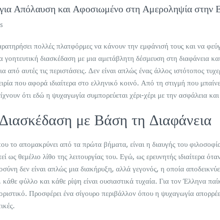
για Απόλαυση και Αφοσιωμένο στη Αμεροληψία στην 
e
s
n
Τ
αρατηρήσει πολλές πλατφόρμες να κάνουν την εμφάνισή τους και να φε
ο
γοητευτική διασκέδαση με μια αμετάβλητη δέσμευση στη διαφάνεια και 
L
α από αυτές τις περιστάσεις. Δεν είναι απλώς ένας άλλος ιστότοπος τυχερ
i
ρία που αφορά ιδιαίτερα στο ελληνικό κοινό. Από τη στιγμή που μπαίνει
z
a
ίχνουν ότι εδώ η ψυχαγωγία συμπορεύεται χέρι-χέρι με την ασφάλεια και
r
o
 Διασκέδαση με Βάση τη Διαφάνεια
C
a
s
που το απομακρύνει από τα πρώτα βήματα, είναι η διαυγής του φιλοσοφία
i
εί ως θεμέλιο λίθο της λειτουργίας του. Εγώ, ως ερευνητής ιδιαίτερα ό
n
ιοσύνη δεν είναι απλώς μια διακήρυξη, αλλά γεγονός, η οποία αποδεικνύ
o:
, κάθε φύλλο και κάθε ρίψη είναι ουσιαστικά τυχαία. Για τον Έλληνα παί
Κ
α
θοριστικό. Προσφέρει ένα σίγουρο περιβάλλον όπου η ψυχαγωγία απορρέει 
τ
ικές.
α