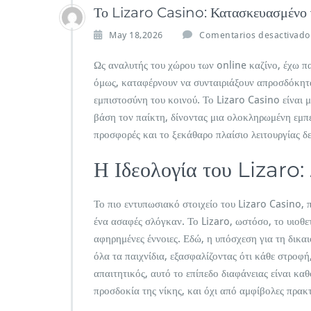
Το Lizaro Casino: Κατασκευασμένο 
May 18,2026
Comentarios desactivado
Ως αναλυτής του χώρου των online καζίνο, έχω π
όμως, καταφέρνουν να συνταιριάξουν απροσδόκητα 
εμπιστοσύνη του κοινού. Το Lizaro Casino είναι μι
βάση τον παίκτη, δίνοντας μια ολοκληρωμένη εμπει
προσφορές και το ξεκάθαρο πλαίσιο λειτουργίας δε
Η Ιδεολογία του Lizaro:
Το πιο εντυπωσιακό στοιχείο του Lizaro Casino, 
ένα ασαφές σλόγκαν. Το Lizaro, ωστόσο, το υιοθετ
αφηρημένες έννοιες. Εδώ, η υπόσχεση για τη δικα
όλα τα παιχνίδια, εξασφαλίζοντας ότι κάθε στροφή
απαιτητικός, αυτό το επίπεδο διαφάνειας είναι κα
προσδοκία της νίκης, και όχι από αμφίβολες πρακτ