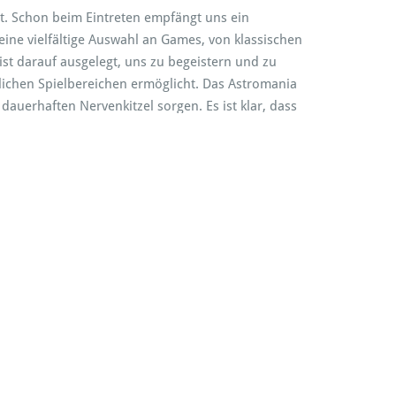
et. Schon beim Eintreten empfängt uns ein
ine vielfältige Auswahl an Games, von klassischen
 ist darauf ausgelegt, uns zu begeistern und zu
dlichen Spielbereichen ermöglicht. Das Astromania
dauerhaften Nervenkitzel sorgen. Es ist klar, dass
als geschätzte Besucher zu fühlen.
der Branche vorstellen zu können. Diese
nd Neuerungen. Hier ein kleiner Einblick in die