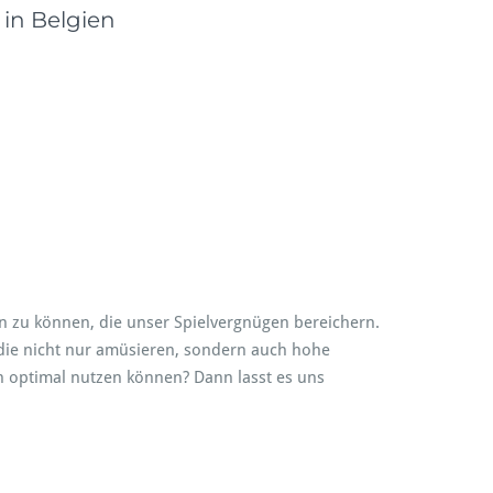
in Belgien
en zu können, die unser Spielvergnügen bereichern.
ie nicht nur amüsieren, sondern auch hohe
en optimal nutzen können? Dann lasst es uns