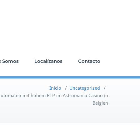
s Somos
Localízanos
Contacto
Inicio
/
Uncategorized
/
lautomaten mit hohem RTP im Astromania Casino in
Belgien