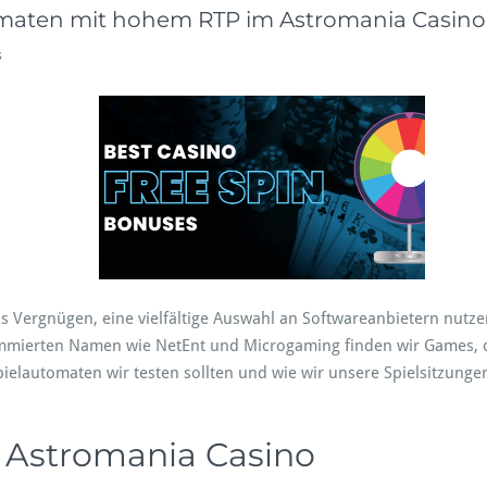
omaten mit hohem RTP im Astromania Casino 
e
s
n
T
o
p
-
L
i
e
f
e
r
a
s Vergnügen, eine vielfältige Auswahl an Softwareanbietern nutz
n
mierten Namen wie NetEnt und Microgaming finden wir Games, d
t
pielautomaten wir testen sollten und wie wir unsere Spielsitzung
e
n
u
 Astromania Casino
n
d