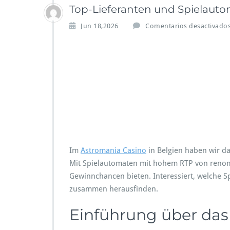
Top-Lieferanten und Spielaut
Jun 18,2026
Comentarios desactivado
Im
Astromania Casino
in Belgien haben wir da
Mit Spielautomaten mit hohem RTP von renom
Gewinnchancen bieten. Interessiert, welche S
zusammen herausfinden.
Einführung über das