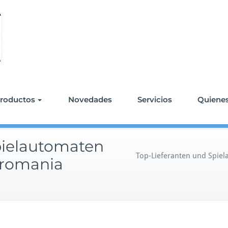
roductos
Novedades
Servicios
Quiene
pielautomaten
Top-Lieferanten und Spie
tromania