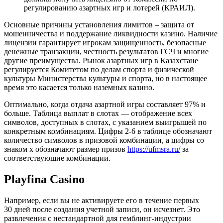
регулированию азартных игр и лотерей (КРАИЛ).
Основные причины установления лимитов – защита от
мошенничества и поддержание ликвидности казино. Наличие
лицензии гарантирует игрокам защищенность, безопасные
денежные транзакции, честность результатов ГСЧ и многие
другие преимущества. Рынок азартных игр в Казахстане
регулируется Комитетом по делам спорта и физической
культуры Министерства культуры и спорта, но в настоящее
время это касается только наземных казино.
Оптимально, когда отдача азартной игры составляет 97% и
больше. Таблица выплат в слотах — отображение всех
символов, доступных в слотах, с указанием выигрышей по
конкретным комбинациям. Цифры 2-6 в таблице обозначают
количество символов в призовой комбинации, а цифры со
знаком x обозначают размер призов
https://ufmsra.ru/
за
соответствующие комбинации.
Playfina Casino
Например, если вы не активируете его в течение первых
30 дней после создания учетной записи, он исчезнет. Это
развлечения с нестандартной для гемблинг-индустрии