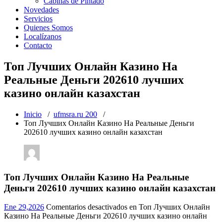
Cabinas de Pintado
Novedades
Servicios
Quienes Somos
Localízanos
Contacto
Топ Лучших Онлайн Казино На
Реальные Деньги 202610 лучших
казино онлайн казахстан
Inicio
/
ufmsra.ru 200
/
Топ Лучших Онлайн Казино На Реальные Деньги
202610 лучших казино онлайн казахстан
Топ Лучших Онлайн Казино На Реальные
Деньги 202610 лучших казино онлайн казахстан
Ene 29,2026
Comentarios desactivados
en Топ Лучших Онлайн
Казино На Реальные Деньги 202610 лучших казино онлайн