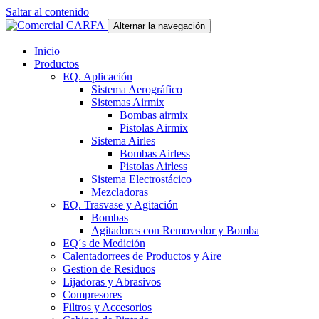
Saltar al contenido
Alternar la navegación
Inicio
Productos
EQ. Aplicación
Sistema Aerográfico
Sistemas Airmix
Bombas airmix
Pistolas Airmix
Sistema Airles
Bombas Airless
Pistolas Airless
Sistema Electrostácico
Mezcladoras
EQ. Trasvase y Agitación
Bombas
Agitadores con Removedor y Bomba
EQ´s de Medición
Calentadorrees de Productos y Aire
Gestion de Residuos
Lijadoras y Abrasivos
Compresores
Filtros y Accesorios