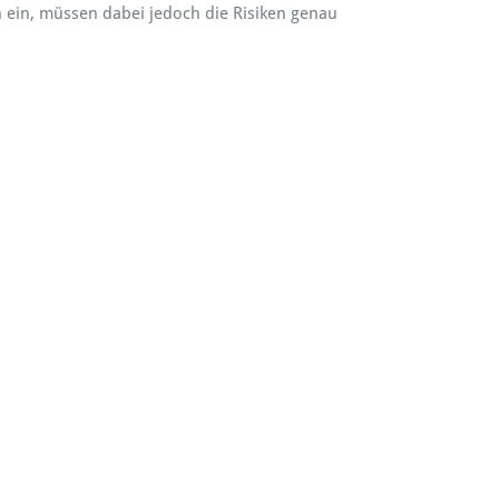
 ein, müssen dabei jedoch die Risiken genau
iegel wiederherzustellen.
ekte zu nutzen und Nebenwirkungen zu minimieren.
 Dosierung und Anwendung signifikante Fortschritte
chen Nebenwirkungen zu informieren und im besten