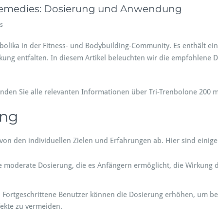
 Remedies: Dosierung und Anwendung
e
s
n
T
abolika in der Fitness- und Bodybuilding-Community. Es enthält ei
r
rkung entfalten. In diesem Artikel beleuchten wir die empfohlen
i
-
T
inden Sie alle relevanten Informationen über Tri-Trenbolone 200
r
e
n
ung
b
o
von den individuellen Zielen und Erfahrungen ab. Hier sind einige 
l
o
n
 moderate Dosierung, die es Anfängern ermöglicht, die Wirkung de
e
2
0
Fortgeschrittene Benutzer können die Dosierung erhöhen, um bes
0
ekte zu vermeiden.
m