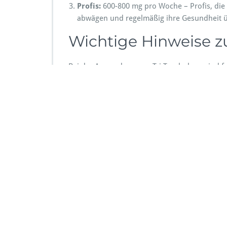
Profis:
600-800 mg pro Woche – Profis, die 
abwägen und regelmäßig ihre Gesundheit 
Wichtige Hinweise 
Bei der Anwendung von Tri-Trenbolone sind f
Die Injektionen sollten tief ins Muskelgew
Es ist ratsam, eine Post-Cycle-Therapie (P
Die Kombination mit anderen Steroiden ode
Zusammenfassend ist Tri-Trenbolone 200 mg Sw
im Bodybuilding ermöglichen kann. Denken Si
Fall einen Fachmann zu konsultieren.