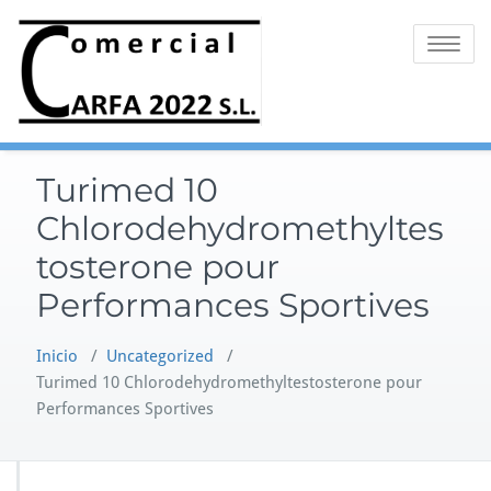
Saltar
al
Alternar 
contenido
Turimed 10
Chlorodehydromethyltes
tosterone pour
Performances Sportives
Inicio
/
Uncategorized
/
Turimed 10 Chlorodehydromethyltestosterone pour
Performances Sportives