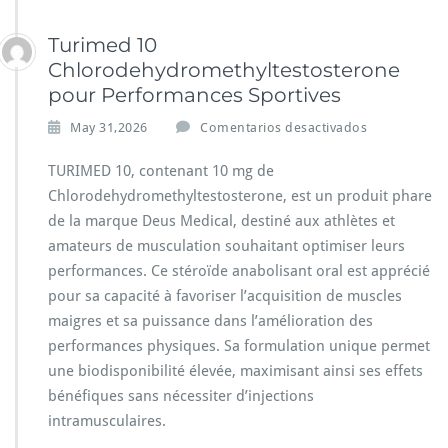
Turimed 10
Chlorodehydromethyltestosterone
pour Performances Sportives
e
May 31,2026
Comentarios desactivados
n
T
TURIMED 10, contenant 10 mg de
u
Chlorodehydromethyltestosterone, est un produit phare
r
de la marque Deus Medical, destiné aux athlètes et
i
amateurs de musculation souhaitant optimiser leurs
m
e
performances. Ce stéroïde anabolisant oral est apprécié
d
pour sa capacité à favoriser l’acquisition de muscles
1
maigres et sa puissance dans l’amélioration des
0
performances physiques. Sa formulation unique permet
C
h
une biodisponibilité élevée, maximisant ainsi ses effets
l
bénéfiques sans nécessiter d’injections
o
intramusculaires.
r
o