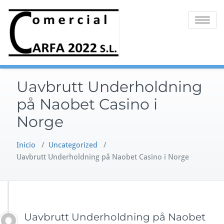
Saltar
al
Alternar 
contenido
Uavbrutt Underholdning
på Naobet Casino i
Norge
Inicio
/
Uncategorized
/
Uavbrutt Underholdning på Naobet Casino i Norge
Uavbrutt Underholdning på Naobet