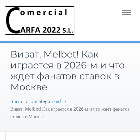
Saltar
al
Alternar 
contenido
Виват, Melbet! Как
играется в 2026-м и что
ждет фанатов ставок в
Москве
Inicio
/
Uncategorized
/
Виват, Melbet! Как играется в 2026-м и что ждет фанатов
ставок в Москве